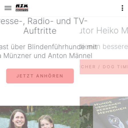
dio- und TV-
Buchautor Heiko Münzner
Online-Hundes
ritte
Hunde verdienen bessere Menschen
Macht digitales H
ndenführhunde mit
nd Anton Männel
BÜCHER / DOG TIMES
ÜBER UNSER
ANHÖREN